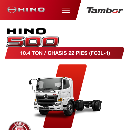
10.4 TON / CHASIS 22 PIES (FC3L-1)