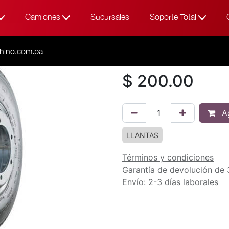
Camiones
Sucursales
Soporte Total
Todos los productos
700
700R16 12PR
hino.com.pa
$
200.00
Ag
LLANTAS
Términos y condiciones
Garantía de devolución de 
Envío: 2-3 días laborales