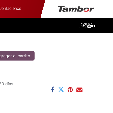
Contáctenos
R16 12PR R230 TCF SET - BS
 R230 TCF SET - BS
regar al carrito
30 días