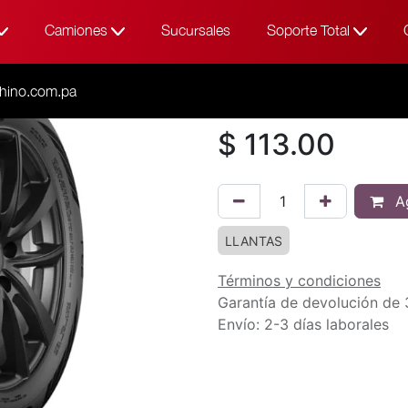
Camiones
Sucursales
Soporte Total
Todos los productos
215
215/50R17 95
hino.com.pa
$
113.00
Ag
LLANTAS
Términos y condiciones
Garantía de devolución de 
Envío: 2-3 días laborales