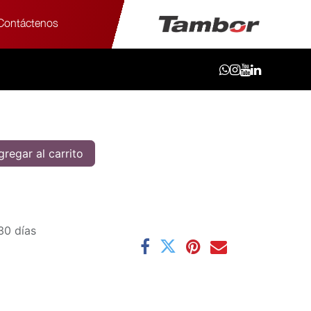
Contáctenos
/50R17 95W XL FE2 - GT
W XL FE2 - GT
regar al carrito
30 días