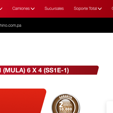
Camiones
Sucursales
Soporte Total
hino.com.pa
MULA) 6 X 4 (SS1E-1)