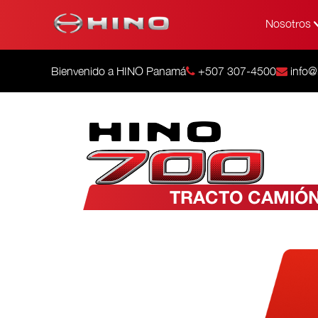
Nosotros
Bienvenido a HINO Panamá
+507 307-4500
info@
TRACTO CAMIÓN (