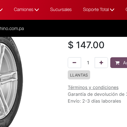
Camiones
Sucursales
Soporte Total
Todos los productos
215
215/70R16 1
hino.com.pa
$
147.00
Ag
LLANTAS
Términos y condiciones
Garantía de devolución de 
Envío: 2-3 días laborales