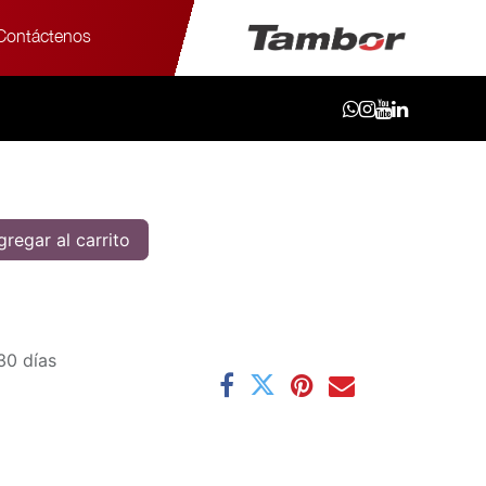
Contáctenos
/70R16 100H G058
00H G058
regar al carrito
30 días