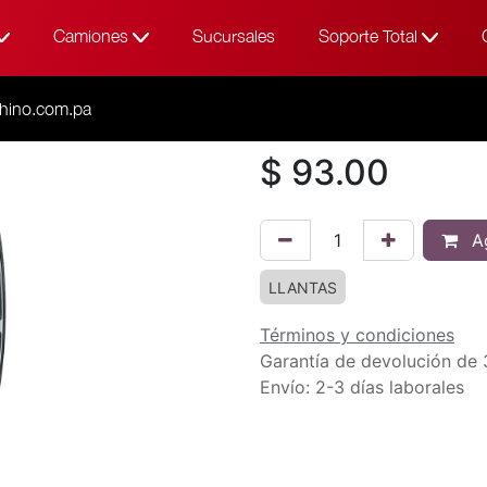
Camiones
Sucursales
Soporte Total
Todos los productos
195
195/60R16 8
hino.com.pa
$
93.00
Ag
LLANTAS
Términos y condiciones
Garantía de devolución de 
Envío: 2-3 días laborales