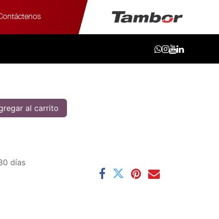
Contáctenos
/60R16 89H ES32
9H ES32
regar al carrito
30 días