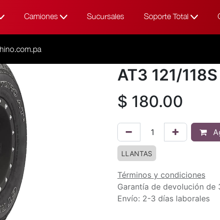
Camiones
Sucursales
Soporte Total
Todos los productos
265/60R20 10PR ADVEN
hino.com.pa
265/60R20 
AT3 121/118S
$
180.00
Ag
LLANTAS
Términos y condiciones
Garantía de devolución de 
Envío: 2-3 días laborales