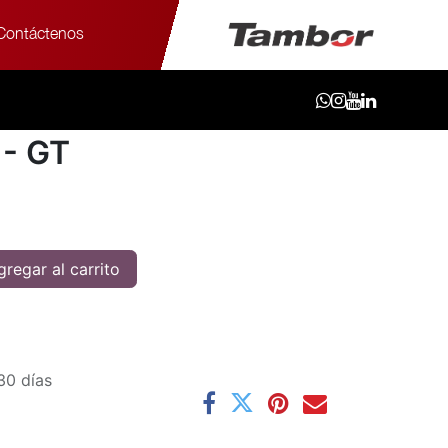
Contáctenos
TURO AT3 121/118S - GT
10PR ADVENTURO
 - GT
regar al carrito
30 días