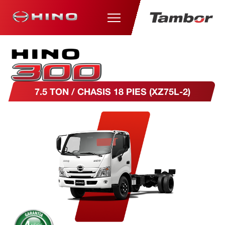
7.5 TON / CHASIS 18 PIES (XZ75L-2)